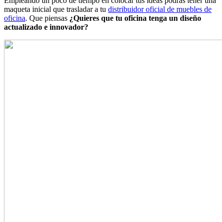
Empleando un poco de tiempo en colocar tus ideas podrás tener una
maqueta inicial que trasladar a tu
distribuidor oficial de muebles de
oficina
. Que piensas
¿Quieres que tu oficina tenga un diseño
actualizado e innovador?