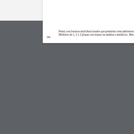
Penny son butacas multifuncionales que permiten crear ambientes
Módulos de 1, 2 y 3 plazas con brazos en madera o metálicos. Mesa
216