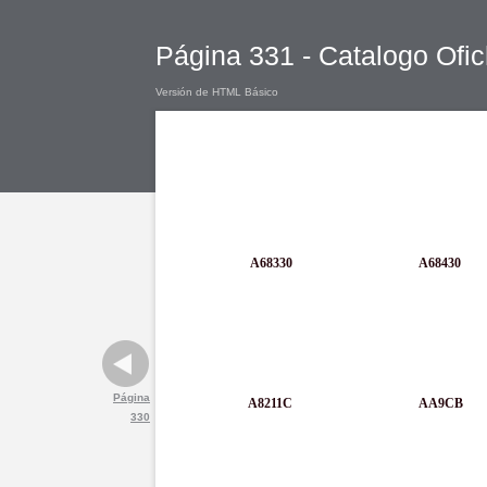
Página 331 - Catalogo Ofic
Versión de HTML Básico
A68330
A68430
Página
A8211C
AA9CB
330