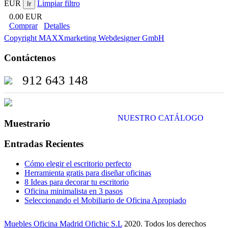
EUR
Limpiar filtro
0.00 EUR
Comprar
Detalles
Copyright MAXXmarketing Webdesigner GmbH
Contáctenos
912 643 148
NUESTRO CATÁLOGO
Muestrario
Entradas Recientes
Cómo elegir el escritorio perfecto
Herramienta gratis para diseñar oficinas
8 Ideas para decorar tu escritorio
Oficina minimalista en 3 pasos
Seleccionando el Mobiliario de Oficina Apropiado
Muebles Oficina Madrid Ofichic S.L
2020. Todos los derechos