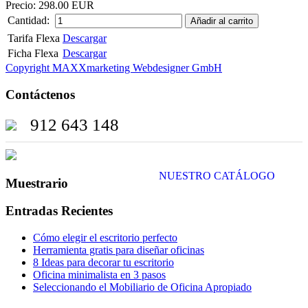
Precio:
298.00 EUR
Cantidad:
Tarifa Flexa
Descargar
Ficha Flexa
Descargar
Copyright MAXXmarketing Webdesigner GmbH
Contáctenos
912 643 148
NUESTRO CATÁLOGO
Muestrario
Entradas Recientes
Cómo elegir el escritorio perfecto
Herramienta gratis para diseñar oficinas
8 Ideas para decorar tu escritorio
Oficina minimalista en 3 pasos
Seleccionando el Mobiliario de Oficina Apropiado