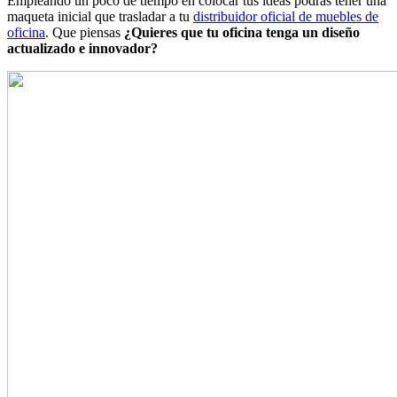
Empleando un poco de tiempo en colocar tus ideas podrás tener una
maqueta inicial que trasladar a tu
distribuidor oficial de muebles de
oficina
. Que piensas
¿Quieres que tu oficina tenga un diseño
actualizado e innovador?